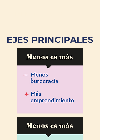
TERE MARINOVIC
EJES PRINCIPALES