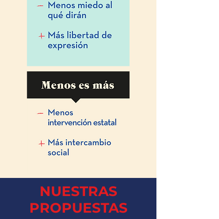
NUESTRAS
PROPUESTAS