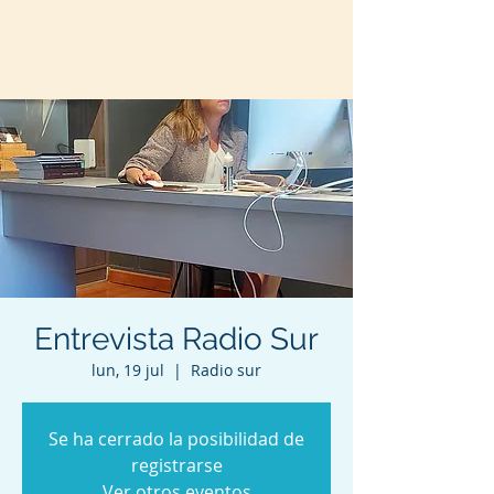
TERE MARINOVIC
Entrevista Radio Sur
lun, 19 jul
  |  
Radio sur
Se ha cerrado la posibilidad de
registrarse
Ver otros eventos